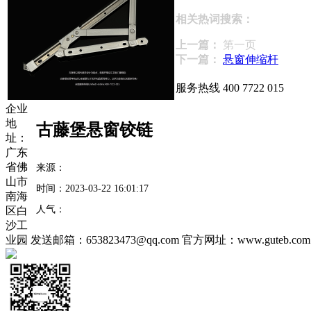
相关热词搜索：
上一篇：
第一页
下一篇：
悬窗伸缩杆
服务热线
400 7722 015
企业
地
古藤堡悬窗铰链
址：
广东
省佛
来源：
山市
时间：
2023-03-22 16:01:17
南海
人气：
区白
沙工
业园
发送邮箱：653823473@qq.com
官方网址：www.guteb.com