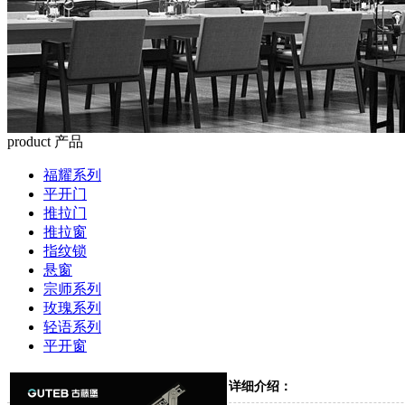
product
产品
福耀系列
平开门
推拉门
推拉窗
指纹锁
悬窗
宗师系列
玫瑰系列
轻语系列
平开窗
详细介绍：